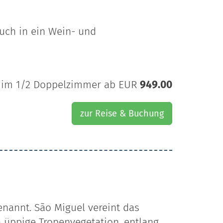
Euch in ein Wein- und
im 1/2 Doppelzimmer ab EUR
949.00
zur Reise & Buchung
nannt. São Miguel vereint das
 üppige Tropenvegetation, entlang