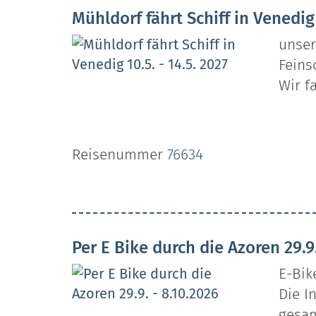
Mühldorf fährt Schiff in Venedig 
unser
Feins
Wir f
Reisenummer
76634
Per E Bike durch die Azoren 29.9
E-Bik
Die I
gesam