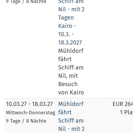
Schiff am
9 Tage / 8 Nächte
Nil - mit 2
Tagen
Kairo -
10.3. -
18.3.2027
Mühldorf
fährt
Schiff am
Nil, mit
Besuch
von Kairo
10.03.27 - 18.03.27
Mühldorf
EUR 26
fährt
1 Pla
Mittwoch-Donnerstag
Schiff am
9 Tage / 8 Nächte
Nil - mit 2