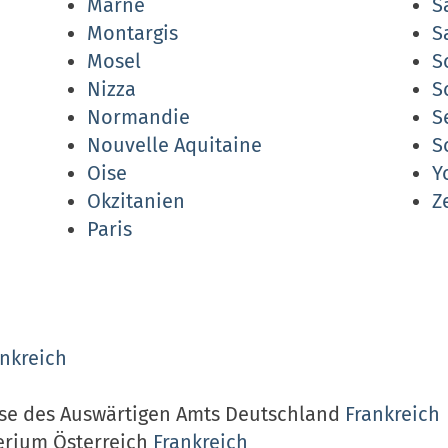
Marne
S
Montargis
S
Mosel
S
Nizza
S
Normandie
S
Nouvelle Aquitaine
S
Oise
Y
Okzitanien
Z
Paris
ankreich
ise des Auswärtigen Amts Deutschland
Frankreich
erium Österreich
Frankreich