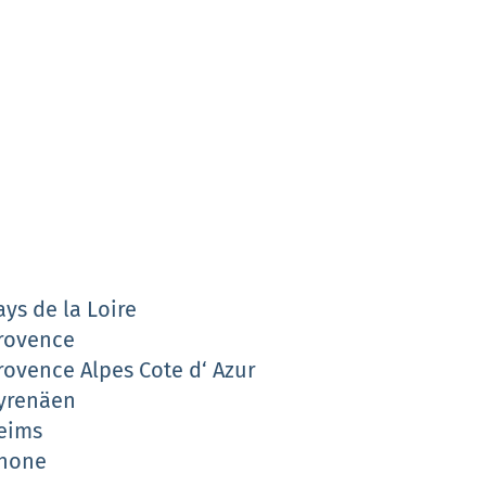
ays de la Loire
rovence
rovence Alpes Cote d‘ Azur
yrenäen
eims
hone