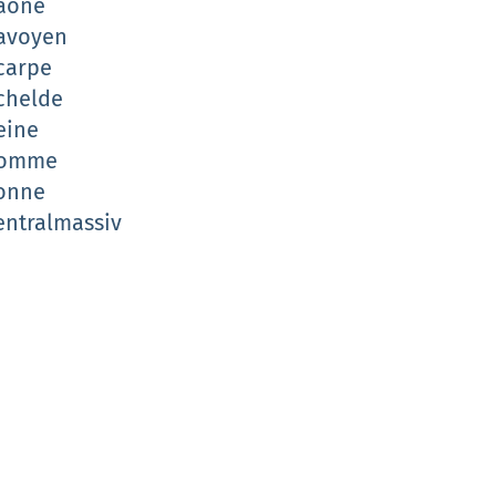
aone
avoyen
carpe
chelde
eine
omme
onne
entralmassiv