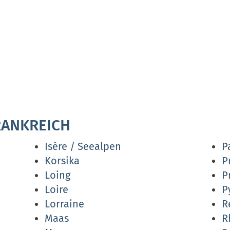
RANKREICH
Isère / Seealpen
P
Korsika
P
Loing
P
Loire
P
Lorraine
R
Maas
R