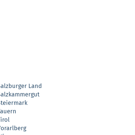
Salzburger Land
Salzkammergut
Steiermark
Tauern
irol
Vorarlberg