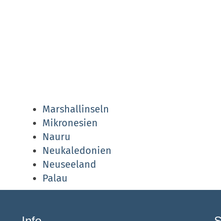
Marshallinseln
Mikronesien
Nauru
Neukaledonien
Neuseeland
Palau
Info
S